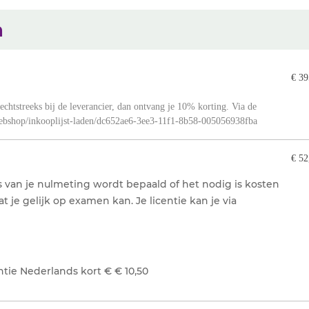
n
€ 39
 rechtstreeks bij de leverancier, dan ontvang je 10% korting. Via de
/webshop/inkooplijst-laden/dc652ae6-3ee3-11f1-8b58-005056938fba
€ 52
is van je nulmeting wordt bepaald of het nodig is kosten
dat je gelijk op examen kan.
Je licentie kan je via
ntie Nederlands kort € € 10,50