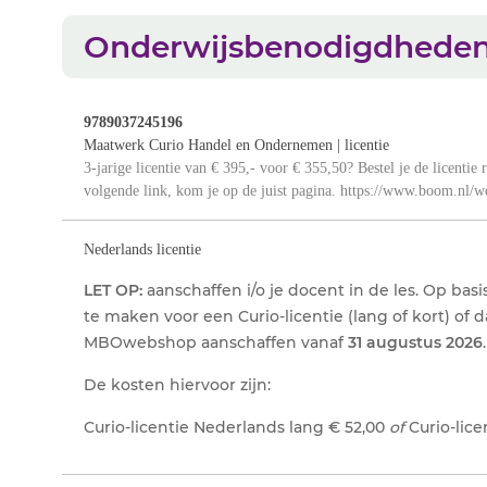
Onderwijsbenodigdhede
9789037245196
Maatwerk Curio Handel en Ondernemen | licentie
3-jarige licentie van € 395,- voor € 355,50? Bestel je de licentie
volgende link, kom je op de juist pagina. https://www.boom.nl
Nederlands licentie
LET OP:
aanschaffen i/o je docent in de les. Op bas
te maken voor een Curio-licentie (lang of kort) of 
MBOwebshop aanschaffen vanaf
31 augustus 2026
.
De kosten hiervoor zijn:
Curio-licentie Nederlands lang
€
52,00
of
Curio-lice