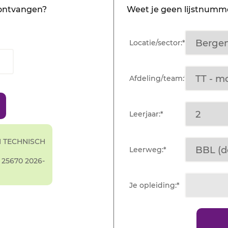
 ontvangen?
Weet je geen lijstnumme
Locatie/sector:*
Afdeling/team:*
Leerjaar:*
M TECHNISCH
Leerweg:*
25670 2026-
Je opleiding:*