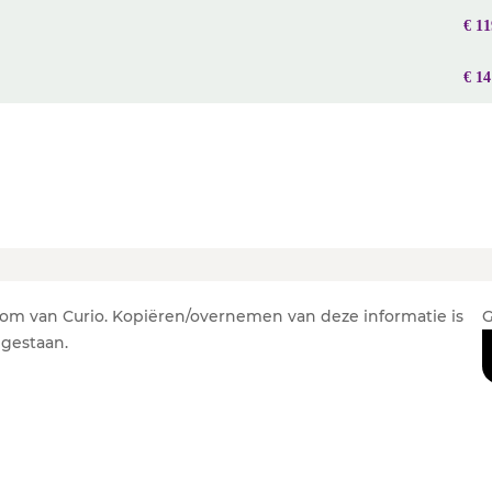
€ 11
€ 14
om van Curio. Kopiëren/overnemen van deze informatie is
G
egestaan.