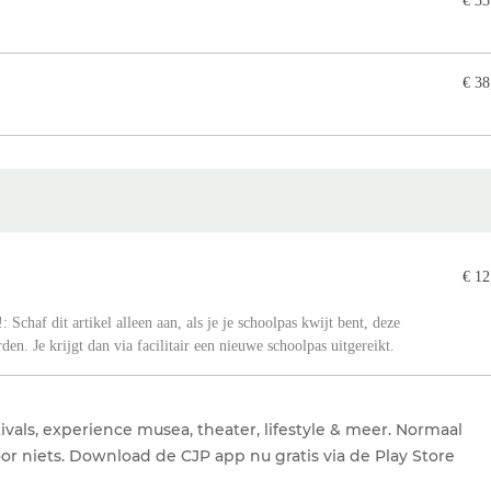
€ 35
€ 38
€ 12
: Schaf dit artikel alleen aan, als je je schoolpas kwijt bent, deze
en. Je krijgt dan via facilitair een nieuwe schoolpas uitgereikt.
tivals, experience musea, theater, lifestyle & meer. Normaal
 voor niets. Download de CJP app nu gratis via de Play Store