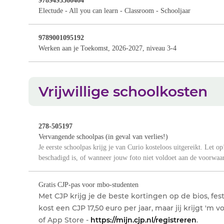
9789493360464
Electude - All you can learn - Classroom - Schooljaar
9789001095192
Werken aan je Toekomst, 2026-2027, niveau 3-4
Vrijwillige schoolkosten
278-505197
Vervangende schoolpas (in geval van verlies!)
Je eerste schoolpas krijg je van Curio kosteloos uitgereikt. Let op!
beschadigd is, of wanneer jouw foto niet voldoet aan de voorwaard
Gratis CJP-pas voor mbo-studenten
Met CJP krijg je de beste kortingen op de bios, fes
kost een CJP 17,50 euro per jaar, maar jij krijgt 'm
of App Store -
https://mijn.cjp.nl/registreren
.