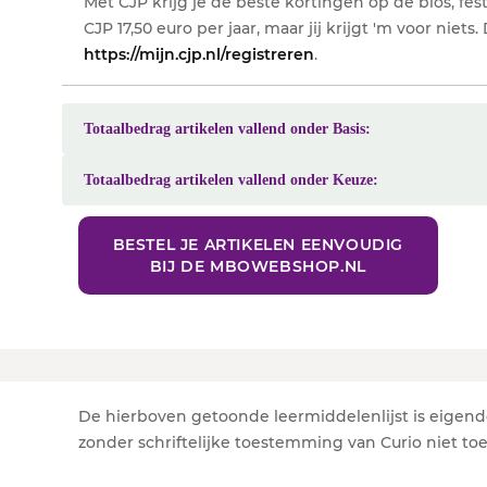
Met CJP krijg je de beste kortingen op de bios, fes
CJP 17,50 euro per jaar, maar jij krijgt 'm voor niet
https://mijn.cjp.nl/registreren
.
Totaalbedrag artikelen vallend onder Basis:
Totaalbedrag artikelen vallend onder Keuze:
BESTEL JE ARTIKELEN EENVOUDIG
BIJ DE MBOWEBSHOP.NL
De hierboven getoonde leermiddelenlijst is eigend
zonder schriftelijke toestemming van Curio niet to