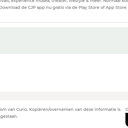
tivals, experience musea, theater, lifestyle & meer. Normaal ko
s. Download de CJP app nu gratis via de Play Store of App Store 
om van Curio. Kopiëren/overnemen van deze informatie is
G
egestaan.