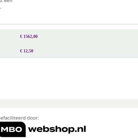
st een
-
€ 1562,00
€ 12,50
efaciliteerd door: