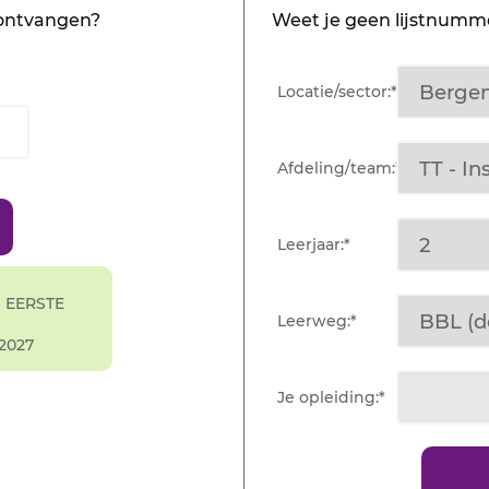
 ontvangen?
Weet je geen lijstnumme
Locatie/sector:*
Afdeling/team:*
Leerjaar:*
 EERSTE
Leerweg:*
2027
Je opleiding:*