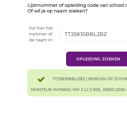
Lijstnummer of opleiding code van school
Of wil je op naam zoeken?
Vul hier het
nummer of
de naam in:
TT25835BBL2BZ | BERGEN OP ZOOM
MONTEUR WONING NIV 3 LJ 2 BBL 25835 2026-