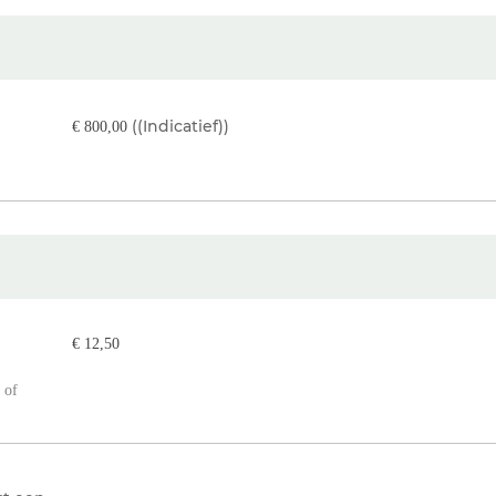
((Indicatief))
€ 800,00
€ 12,50
 of