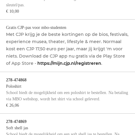
sleutel/pas.
€ 10,00
Gratis CJP-pas voor mbo-studenten
Met CJP krijg je de beste kortingen op de bios, festivals,
experience musea, theater, lifestyle & meer. Normaal
kost een CJP 17,50 euro per jaar, maar jij krijgt 'm voor
niets. Download de CJP app nu gratis via de Play Store
of App Store -
https://mijn.cjp.nl/registreren
.
278-474868
Poloshirt
School biedt de mogelijkheid om een poloshirt te bestellen. Na betaling
via MBO webshop, wordt het shirt via school geleverd.
€ 26,06
278-474869
Soft shell jas
School biedt de mogelijkheid om een soft shell jas te bestellen. Na