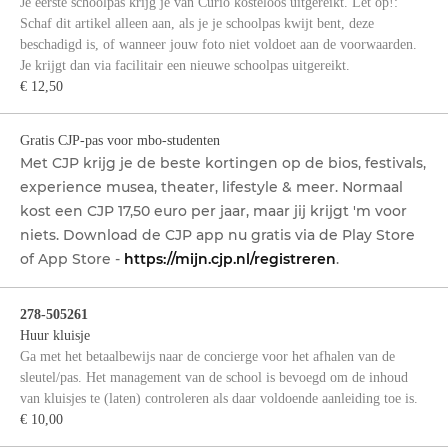
Je eerste schoolpas krijg je van Curio kosteloos uitgereikt. Let op!:
Schaf dit artikel alleen aan, als je je schoolpas kwijt bent, deze
beschadigd is, of wanneer jouw foto niet voldoet aan de voorwaarden.
Je krijgt dan via facilitair een nieuwe schoolpas uitgereikt.
€ 12,50
Gratis CJP-pas voor mbo-studenten
Met CJP krijg je de beste kortingen op de bios, festivals,
experience musea, theater, lifestyle & meer. Normaal
kost een CJP 17,50 euro per jaar, maar jij krijgt 'm voor
niets. Download de CJP app nu gratis via de Play Store
of App Store -
https://mijn.cjp.nl/registreren
.
278-505261
Huur kluisje
Ga met het betaalbewijs naar de concierge voor het afhalen van de
sleutel/pas. Het management van de school is bevoegd om de inhoud
van kluisjes te (laten) controleren als daar voldoende aanleiding toe is.
€ 10,00