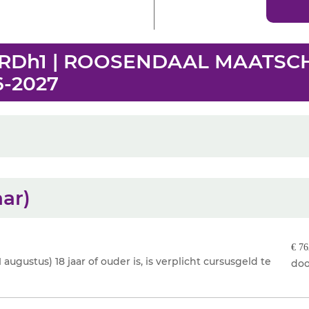
2RDh1 | ROOSENDAAL MAATSC
6-2027
aar)
€ 76
augustus) 18 jaar of ouder is, is verplicht cursusgeld te
doo