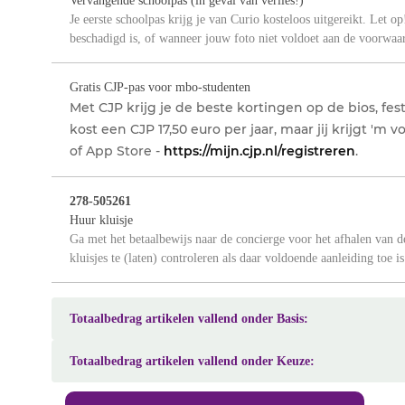
Vervangende schoolpas (in geval van verlies!)
Je eerste schoolpas krijg je van Curio kosteloos uitgereikt. Let op!
beschadigd is, of wanneer jouw foto niet voldoet aan de voorwaard
Gratis CJP-pas voor mbo-studenten
Met CJP krijg je de beste kortingen op de bios, fes
kost een CJP 17,50 euro per jaar, maar jij krijgt 'm
of App Store -
https://mijn.cjp.nl/registreren
.
278-505261
Huur kluisje
Ga met het betaalbewijs naar de concierge voor het afhalen van 
kluisjes te (laten) controleren als daar voldoende aanleiding toe is
Totaalbedrag artikelen vallend onder Basis:
Totaalbedrag artikelen vallend onder Keuze: