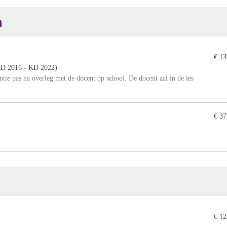
n
€ 13
 (KD 2016 - KD 2022)
centie pas na overleg met de docent op school. De docent zal in de les
€ 37
€ 12