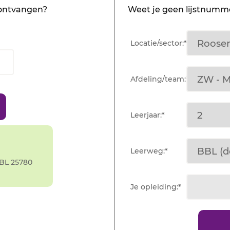
 ontvangen?
Weet je geen lijstnumme
Locatie/sector:*
Afdeling/team:*
Leerjaar:*
Leerweg:*
BL 25780
Je opleiding:*